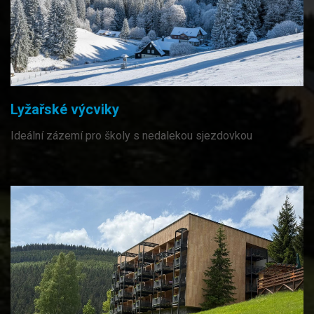
Lyžařské výcviky
Ideální zázemí pro školy s nedalekou sjezdovkou