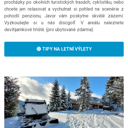
procházky po okolních turistických trasách, cyklistiku, nebo
chcete jen relaxovat a vychutnat si pohled na scenérie z
pohodlí penzionu, Javor vám poskytne skvělé zázemí.
Vyzkoušejte si u nás discgolf. V areálu naleznete
devítijamkové hřiště. (pro ubytované zdarma)
TIPY NA LETNÍ VÝLETY