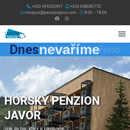
+420 499320497
+420 608680770
recepce@penzionjavor.com
8:00 – 18:00
Zvolte jazyk
Dnes
nevaříme
HORSKÝ PENZION
JAVOR
Únik do hor, který si zamilujete.